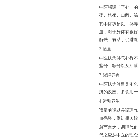
中医强调「平补」的
枣、枸杞、山药、黑
其中红枣是以「补養
血，对于身体有很好
解铁，有助于促进造
2.适量
中医认为补气补得不
盐分、糖分以及油腻
3.醒脾养胃
中医认为脾胃是消化
济的反应。多食用一
4.运动养生
适量的运动是调理气
血循环，促进相关经
总而言之，调理气血
代之应从中医的理念