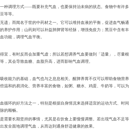
一种调理方式——既要补充气血，也要保持治未病的状态。食物中有许多
豆等等。
无遗」而闻名于世的中药材之一。它可以维持血液的平衡，促进血气畅通
的养护作用；山药则可以补益肺脾肾等经脉，增强免疫力；黑豆中含有丰
血功能，调理气血平衡。
得宜，有时反而会加重气虚；所以若想调养气血要做到「适量」，尽量根
等，其会导致血糖、血脂升高，进而影响气血调理。
吸收能力的基础，血气也与之息息相关。醒脾养胃不仅可以帮助食物营养
些温和的易消化、营养丰富的食物，如粥、糖水、鸡蛋、牛奶等，可以为
血循环的好方法之一，特别是根据自身情况来选择适宜的运动方式、时间
脉的顺畅。
是需要长期坚持的事情，尤其是在饮食上要慢慢调整。若出现气血不足等
出发全面地调理气血，从而达到通身舒适健康的效果。